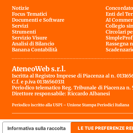
Notizie
Concordato
Focus Tematici
Enti del Te
Documenti e Software
AI Commerc
Servizi
Collegio si
Strumenti
Circolari pe
Servizio Visure
SimpleProf
Analisi di Bilancio
Rassegna n
Banana Contabilità
Scadenzari
AteneoWeb s.r.l.
Iscritta al Registro Imprese di Piacenza al n. 013165
C.f. e p.iva 01316560331
Periodico telematico Reg. Tribunale di Piacenza n.
Direttore responsabile: Riccardo Albanesi
Periodico iscritto alla USPI – Unione Stampa Periodici Italiana
Informativa sulla raccolta
LE TUE PREFERENZE RE