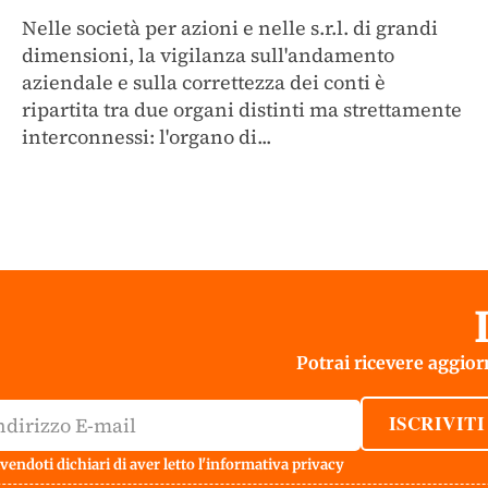
Nelle società per azioni e nelle s.r.l. di grandi
dimensioni, la vigilanza sull'andamento
aziendale e sulla correttezza dei conti è
ripartita tra due organi distinti ma strettamente
interconnessi: l'organo di...
Potrai ricevere aggiorn
ISCRIVITI
vendoti dichiari di aver letto l'
informativa privacy