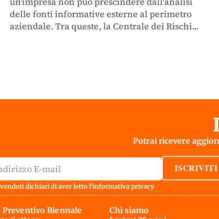
un'impresa non può prescindere dall'analisi
delle fonti informative esterne al perimetro
aziendale. Tra queste, la Centrale dei Rischi...
Potrai ricevere aggiorn
ISCRIVITI
vendoti dichiari di aver letto l'
informativa privacy
 Preventivo Biennale
Chi siamo