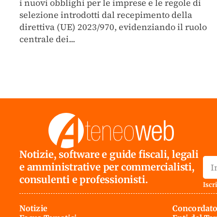
i nuovi obblighi per le imprese e le regole di
selezione introdotti dal recepimento della
direttiva (UE) 2023/970, evidenziando il ruolo
centrale dei...
Notizie, software e guide fiscali, legali
e amministrative per commercialisti,
consulenti e professionisti.
Iscri
Notizie
Concordato