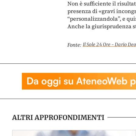
Non è sufficiente il risult
presenza di «gravi incongr
“personalizzandola”, e qui
Anche la giurisprudenza st
Il Sole 24 Ore - Dario De
Fonte:
ALTRI APPROFONDIMENTI