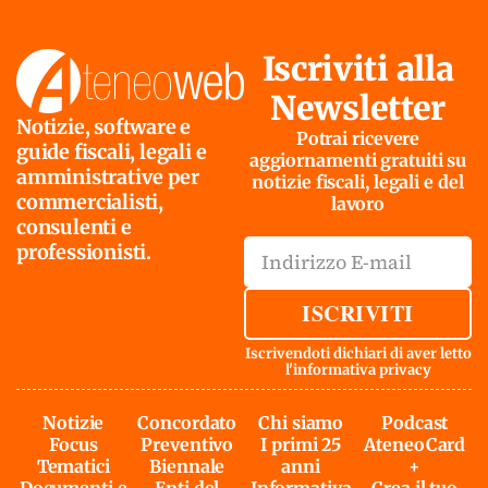
Iscriviti alla
Newsletter
Notizie, software e
Potrai ricevere
guide fiscali, legali e
aggiornamenti gratuiti su
amministrative per
notizie fiscali, legali e del
commercialisti,
lavoro
consulenti e
professionisti.
ISCRIVITI
Iscrivendoti dichiari di aver letto
l'
informativa privacy
Notizie
Concordato
Chi siamo
Podcast
Focus
Preventivo
I primi 25
AteneoCard
Tematici
Biennale
anni
+