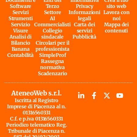
Documenti e
Enti del
Informativa
Crea il tuo
Software
Terzo
Privacy
sito web
Servizi
Settore
Informazioni
Lavora con
Strumenti
AI
legali
noi
Servizio
Commercialisti
Carta dei
Mappa dei
Visure
Collegio
servizi
contenuti
Analisi di
sindacale
Pubblicità
Bilancio
Circolari per il
Banana
professionista
Contabilità
SimpleProf
Rassegna
normativa
Scadenzario
AteneoWeb s.r.l.
Iscritta al Registro
Imprese di Piacenza al n.
01316560331
C.f. e p.iva 01316560331
Periodico telematico Reg.
Tribunale di Piacenza n.