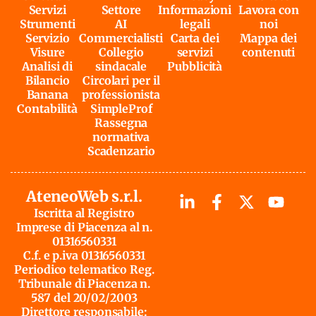
Servizi
Settore
Informazioni
Lavora con
Strumenti
AI
legali
noi
Servizio
Commercialisti
Carta dei
Mappa dei
Visure
Collegio
servizi
contenuti
Analisi di
sindacale
Pubblicità
Bilancio
Circolari per il
Banana
professionista
Contabilità
SimpleProf
Rassegna
normativa
Scadenzario
AteneoWeb s.r.l.
Iscritta al Registro
Imprese di Piacenza al n.
01316560331
C.f. e p.iva 01316560331
Periodico telematico Reg.
Tribunale di Piacenza n.
587 del 20/02/2003
Direttore responsabile: