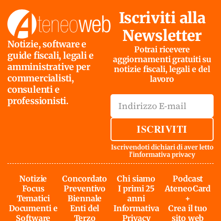
Iscriviti alla
Newsletter
Notizie, software e
Potrai ricevere
guide fiscali, legali e
aggiornamenti gratuiti su
amministrative per
notizie fiscali, legali e del
commercialisti,
lavoro
consulenti e
professionisti.
ISCRIVITI
Iscrivendoti dichiari di aver letto
l'
informativa privacy
Notizie
Concordato
Chi siamo
Podcast
Focus
Preventivo
I primi 25
AteneoCard
Tematici
Biennale
anni
+
Documenti e
Enti del
Informativa
Crea il tuo
Software
Terzo
Privacy
sito web