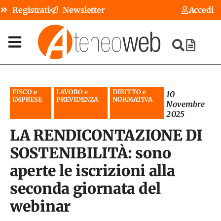
Registrati
Newsletter
Accedi
FISCO e
LAVORO e
DIRITTO e
10
IMPRESE
PREVIDENZA
NORMATIVA
Novembre
2025
LA RENDICONTAZIONE DI
SOSTENIBILITÀ: sono
aperte le iscrizioni alla
seconda giornata del
webinar