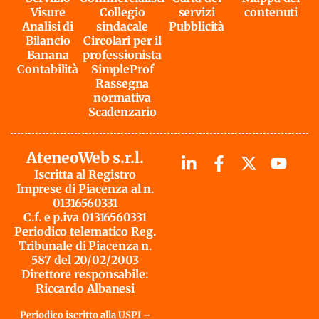
Visure
Collegio
servizi
contenuti
Analisi di
sindacale
Pubblicità
Bilancio
Circolari per il
Banana
professionista
Contabilità
SimpleProf
Rassegna
normativa
Scadenzario
AteneoWeb s.r.l.
Iscritta al Registro
Imprese di Piacenza al n.
01316560331
C.f. e p.iva 01316560331
Periodico telematico Reg.
Tribunale di Piacenza n.
587 del 20/02/2003
Direttore responsabile:
Riccardo Albanesi
Periodico iscritto alla USPI –