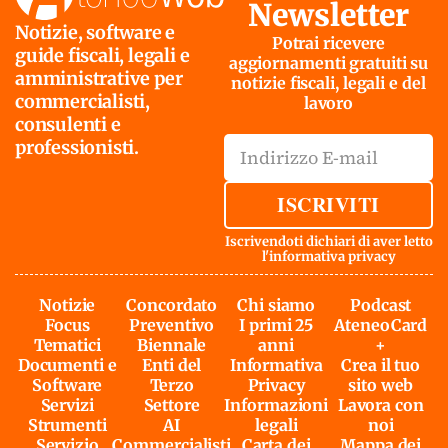
Newsletter
Notizie, software e
Potrai ricevere
guide fiscali, legali e
aggiornamenti gratuiti su
amministrative per
notizie fiscali, legali e del
commercialisti,
lavoro
consulenti e
professionisti.
ISCRIVITI
Iscrivendoti dichiari di aver letto
l'
informativa privacy
Notizie
Concordato
Chi siamo
Podcast
Focus
Preventivo
I primi 25
AteneoCard
Tematici
Biennale
anni
+
Documenti e
Enti del
Informativa
Crea il tuo
Software
Terzo
Privacy
sito web
Servizi
Settore
Informazioni
Lavora con
Strumenti
AI
legali
noi
Servizio
Commercialisti
Carta dei
Mappa dei