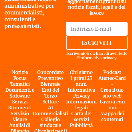
aggiornamenti gratuiti su
amministrative per
notizie fiscali, legali e del
commercialisti,
lavoro
consulenti e
professionisti.
ISCRIVITI
Iscrivendoti dichiari di aver letto
l'
informativa privacy
Notizie
Concordato
Chi siamo
Podcast
Focus
Preventivo
I primi 25
AteneoCard
Tematici
Biennale
anni
+
Documenti e
Enti del
Informativa
Crea il tuo
Software
Terzo
Privacy
sito web
Servizi
Settore
Informazioni
Lavora con
Strumenti
AI
legali
noi
Servizio
Commercialisti
Carta dei
Mappa dei
Visure
Collegio
servizi
contenuti
Analisi di
sindacale
Pubblicità
Bilancio
Circolari per il