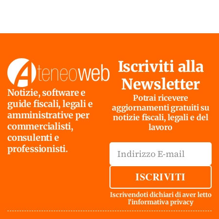
Iscriviti alla
Newsletter
Notizie, software e
Potrai ricevere
guide fiscali, legali e
aggiornamenti gratuiti su
amministrative per
notizie fiscali, legali e del
commercialisti,
lavoro
consulenti e
professionisti.
ISCRIVITI
Iscrivendoti dichiari di aver letto
l'
informativa privacy