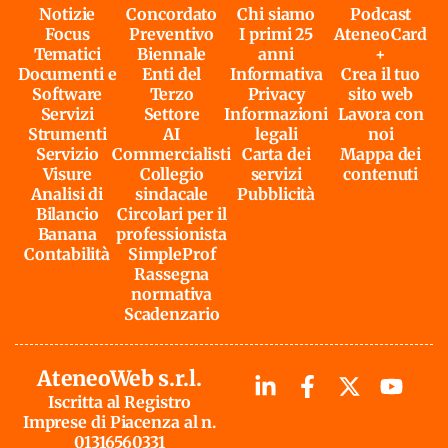
Notizie
Concordato
Chi siamo
Podcast
Focus
Preventivo
I primi 25
AteneoCard
Tematici
Biennale
anni
+
Documenti e
Enti del
Informativa
Crea il tuo
Software
Terzo
Privacy
sito web
Servizi
Settore
Informazioni
Lavora con
Strumenti
AI
legali
noi
Servizio
Commercialisti
Carta dei
Mappa dei
Visure
Collegio
servizi
contenuti
Analisi di
sindacale
Pubblicità
Bilancio
Circolari per il
Banana
professionista
Contabilità
SimpleProf
Rassegna
normativa
Scadenzario
AteneoWeb s.r.l.
Iscritta al Registro
Imprese di Piacenza al n.
01316560331