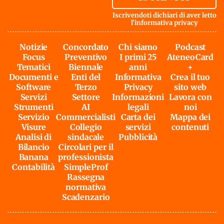
Iscrivendoti dichiari di aver letto
l'
informativa privacy
Notizie
Concordato
Chi siamo
Podcast
Focus
Preventivo
I primi 25
AteneoCard
Tematici
Biennale
anni
+
Documenti e
Enti del
Informativa
Crea il tuo
Software
Terzo
Privacy
sito web
Servizi
Settore
Informazioni
Lavora con
Strumenti
AI
legali
noi
Servizio
Commercialisti
Carta dei
Mappa dei
Visure
Collegio
servizi
contenuti
Analisi di
sindacale
Pubblicità
Bilancio
Circolari per il
Banana
professionista
Contabilità
SimpleProf
Rassegna
normativa
Scadenzario