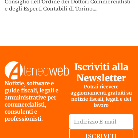
Consiglio dell'Ordine dei Dottori Commercialisti
e degli Esperti Contabili di Torino....
Iscriviti alla
Newsletter
Notizie, software e
Potrai ricevere
guide fiscali, legali e
aggiornamenti gratuiti su
amministrative per
notizie fiscali, legali e del
commercialisti,
lavoro
consulenti e
professionisti.
ISCRIVITI