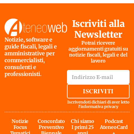
Iscriviti alla
Newsletter
Notizie, software e
Potrai ricevere
guide fiscali, legali e
aggiornamenti gratuiti su
amministrative per
notizie fiscali, legali e del
commercialisti,
lavoro
consulenti e
professionisti.
ISCRIVITI
Iscrivendoti dichiari di aver letto
l'
informativa privacy
Notizie
Concordato
Chi siamo
Podcast
Focus
Preventivo
I primi 25
AteneoCard
Tematici
Biennale
anni
+