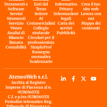
Documenti e
Enti del
Informativa
Crea il tuo
Software
Terzo
Privacy
sito web
Servizi
Settore
Informazioni
Lavora con
Strumenti
AI
legali
noi
Servizio
Commercialisti
Carta dei
Mappa dei
Visure
Collegio
servizi
contenuti
Analisi di
sindacale
Pubblicità
Bilancio
Circolari per il
Banana
professionista
Contabilità
SimpleProf
Rassegna
normativa
Scadenzario
AteneoWeb s.r.l.
Iscritta al Registro
Imprese di Piacenza al n.
01316560331
C.f. e p.iva 01316560331
Periodico telematico Reg.
Tribunale di Piacenza n.