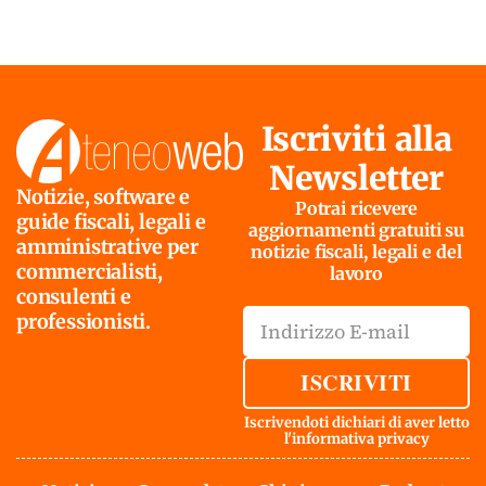
Iscriviti alla
Newsletter
Notizie, software e
Potrai ricevere
guide fiscali, legali e
aggiornamenti gratuiti su
amministrative per
notizie fiscali, legali e del
commercialisti,
lavoro
consulenti e
professionisti.
ISCRIVITI
Iscrivendoti dichiari di aver letto
l'
informativa privacy