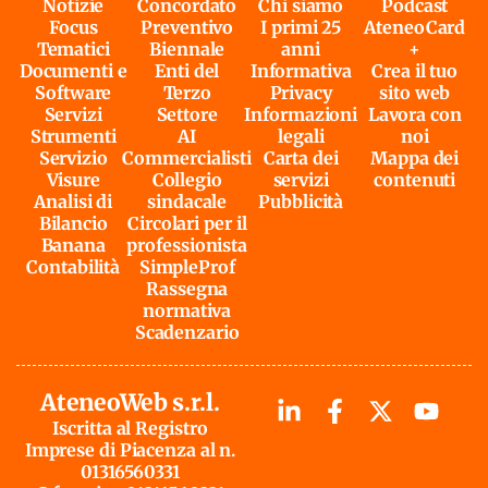
Notizie
Concordato
Chi siamo
Podcast
Focus
Preventivo
I primi 25
AteneoCard
Tematici
Biennale
anni
+
Documenti e
Enti del
Informativa
Crea il tuo
Software
Terzo
Privacy
sito web
Servizi
Settore
Informazioni
Lavora con
Strumenti
AI
legali
noi
Servizio
Commercialisti
Carta dei
Mappa dei
Visure
Collegio
servizi
contenuti
Analisi di
sindacale
Pubblicità
Bilancio
Circolari per il
Banana
professionista
Contabilità
SimpleProf
Rassegna
normativa
Scadenzario
AteneoWeb s.r.l.
Iscritta al Registro
Imprese di Piacenza al n.
01316560331