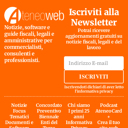
Iscriviti alla
Newsletter
Notizie, software e
Potrai ricevere
guide fiscali, legali e
aggiornamenti gratuiti su
amministrative per
notizie fiscali, legali e del
commercialisti,
lavoro
consulenti e
professionisti.
ISCRIVITI
Iscrivendoti dichiari di aver letto
l'
informativa privacy
Notizie
Concordato
Chi siamo
Podcast
Focus
Preventivo
I primi 25
AteneoCard
Tematici
Biennale
anni
+
Documenti e
Enti del
Informativa
Crea il tuo
Software
Terzo
Privacy
sito web