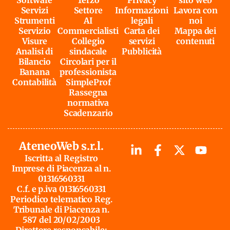
Servizi
Settore
Informazioni
Lavora con
Strumenti
AI
legali
noi
Servizio
Commercialisti
Carta dei
Mappa dei
Visure
Collegio
servizi
contenuti
Analisi di
sindacale
Pubblicità
Bilancio
Circolari per il
Banana
professionista
Contabilità
SimpleProf
Rassegna
normativa
Scadenzario
AteneoWeb s.r.l.
Iscritta al Registro
Imprese di Piacenza al n.
01316560331
C.f. e p.iva 01316560331
Periodico telematico Reg.
Tribunale di Piacenza n.
587 del 20/02/2003
Direttore responsabile: