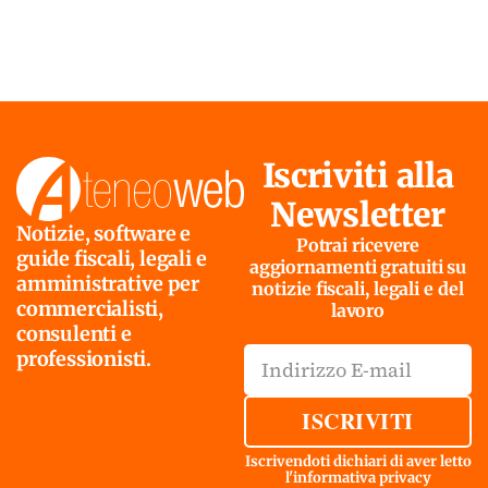
Iscriviti alla
Newsletter
Notizie, software e
Potrai ricevere
guide fiscali, legali e
aggiornamenti gratuiti su
amministrative per
notizie fiscali, legali e del
commercialisti,
lavoro
consulenti e
professionisti.
ISCRIVITI
Iscrivendoti dichiari di aver letto
l'
informativa privacy