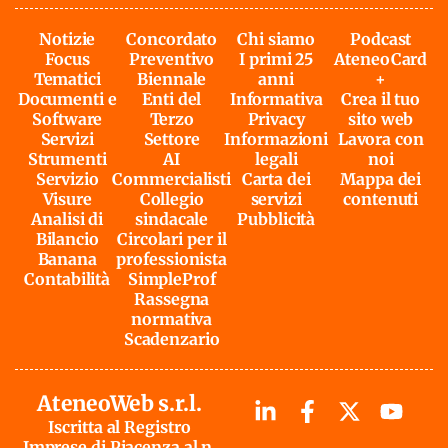
Notizie
Concordato
Chi siamo
Podcast
Focus
Preventivo
I primi 25
AteneoCard
Tematici
Biennale
anni
+
Documenti e
Enti del
Informativa
Crea il tuo
Software
Terzo
Privacy
sito web
Servizi
Settore
Informazioni
Lavora con
Strumenti
AI
legali
noi
Servizio
Commercialisti
Carta dei
Mappa dei
Visure
Collegio
servizi
contenuti
Analisi di
sindacale
Pubblicità
Bilancio
Circolari per il
Banana
professionista
Contabilità
SimpleProf
Rassegna
normativa
Scadenzario
AteneoWeb s.r.l.
Iscritta al Registro
Imprese di Piacenza al n.