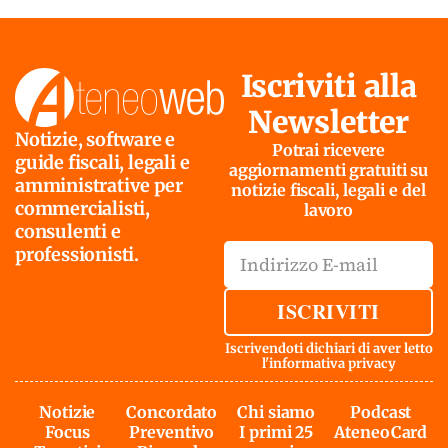
Iscriviti alla
Newsletter
Notizie, software e
Potrai ricevere
guide fiscali, legali e
aggiornamenti gratuiti su
amministrative per
notizie fiscali, legali e del
commercialisti,
lavoro
consulenti e
professionisti.
ISCRIVITI
Iscrivendoti dichiari di aver letto
l'
informativa privacy
Notizie
Concordato
Chi siamo
Podcast
Focus
Preventivo
I primi 25
AteneoCard