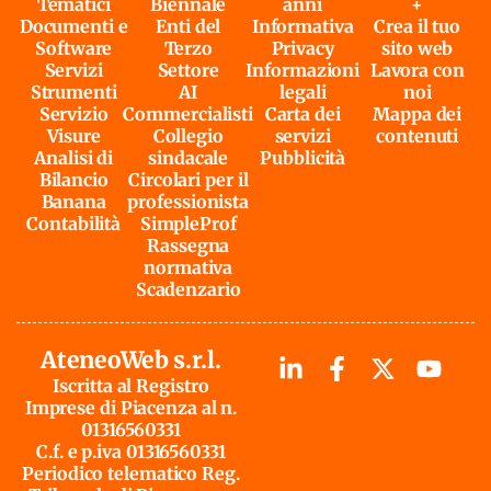
Tematici
Biennale
anni
+
Documenti e
Enti del
Informativa
Crea il tuo
Software
Terzo
Privacy
sito web
Servizi
Settore
Informazioni
Lavora con
Strumenti
AI
legali
noi
Servizio
Commercialisti
Carta dei
Mappa dei
Visure
Collegio
servizi
contenuti
Analisi di
sindacale
Pubblicità
Bilancio
Circolari per il
Banana
professionista
Contabilità
SimpleProf
Rassegna
normativa
Scadenzario
AteneoWeb s.r.l.
Iscritta al Registro
Imprese di Piacenza al n.
01316560331
C.f. e p.iva 01316560331
Periodico telematico Reg.