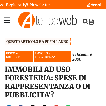
Registrati
Newsletter
Accedi
QUESTO ARTICOLO HA PIÙ DI 1 ANNO
FISCO e
LAVORO e
5 Dicembre
IMPRESE
PREVIDENZA
2000
IMMOBILI AD USO
FORESTERIA: SPESE DI
RAPPRESENTANZA O DI
PUBBLICITA’?