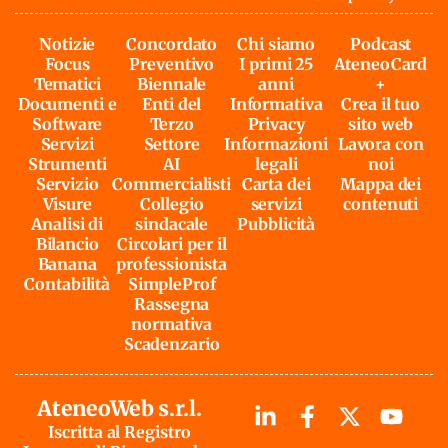
Notizie
Concordato
Chi siamo
Podcast
Focus
Preventivo
I primi 25
AteneoCard
Tematici
Biennale
anni
+
Documenti e
Enti del
Informativa
Crea il tuo
Software
Terzo
Privacy
sito web
Servizi
Settore
Informazioni
Lavora con
Strumenti
AI
legali
noi
Servizio
Commercialisti
Carta dei
Mappa dei
Visure
Collegio
servizi
contenuti
Analisi di
sindacale
Pubblicità
Bilancio
Circolari per il
Banana
professionista
Contabilità
SimpleProf
Rassegna
normativa
Scadenzario
AteneoWeb s.r.l.
Iscritta al Registro