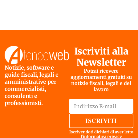
Iscriviti alla
Newsletter
Notizie, software e
Potrai ricevere
guide fiscali, legali e
aggiornamenti gratuiti su
amministrative per
notizie fiscali, legali e del
commercialisti,
lavoro
consulenti e
professionisti.
ISCRIVITI
Iscrivendoti dichiari di aver letto
l'
informativa privacy