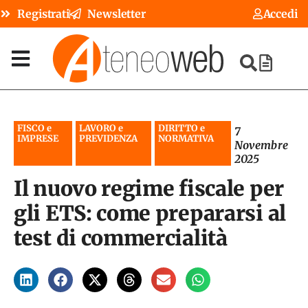
Registrati
Newsletter
Accedi
FISCO e
LAVORO e
DIRITTO e
7
IMPRESE
PREVIDENZA
NORMATIVA
Novembre
2025
Il nuovo regime fiscale per
gli ETS: come prepararsi al
test di commercialità