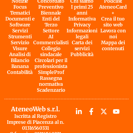
Notizie
Concordato
Chi siamo
Podcast
Focus
Preventivo
I primi 25
AteneoCard
Tematici
Biennale
anni
+
Documenti e
Enti del
Informativa
Crea il tuo
Software
Terzo
Privacy
sito web
Servizi
Settore
Informazioni
Lavora con
Strumenti
AI
legali
noi
Servizio
Commercialisti
Carta dei
Mappa dei
Visure
Collegio
servizi
contenuti
Analisi di
sindacale
Pubblicità
Bilancio
Circolari per il
Banana
professionista
Contabilità
SimpleProf
Rassegna
normativa
Scadenzario
AteneoWeb s.r.l.
Iscritta al Registro
Imprese di Piacenza al n.
01316560331