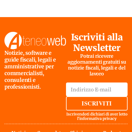
Iscriviti alla
Newsletter
Notizie, software e
Potrai ricevere
guide fiscali, legali e
aggiornamenti gratuiti su
amministrative per
notizie fiscali, legali e del
commercialisti,
lavoro
consulenti e
professionisti.
ISCRIVITI
Iscrivendoti dichiari di aver letto
l'
informativa privacy