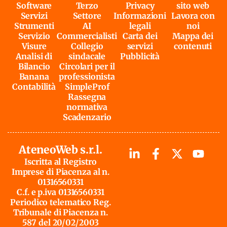
Software
Terzo
Privacy
sito web
Servizi
Settore
Informazioni
Lavora con
Strumenti
AI
legali
noi
Servizio
Commercialisti
Carta dei
Mappa dei
Visure
Collegio
servizi
contenuti
Analisi di
sindacale
Pubblicità
Bilancio
Circolari per il
Banana
professionista
Contabilità
SimpleProf
Rassegna
normativa
Scadenzario
AteneoWeb s.r.l.
Iscritta al Registro
Imprese di Piacenza al n.
01316560331
C.f. e p.iva 01316560331
Periodico telematico Reg.
Tribunale di Piacenza n.
587 del 20/02/2003