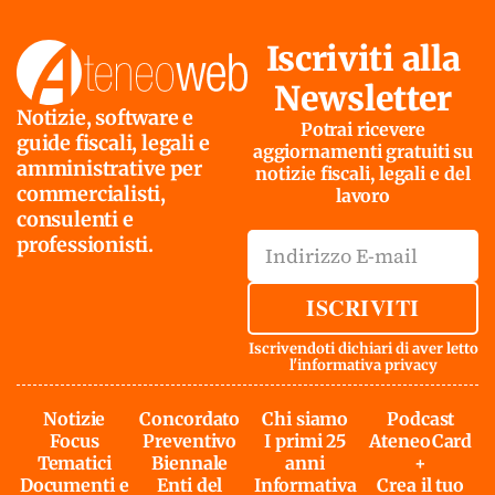
Iscriviti alla
Newsletter
Notizie, software e
Potrai ricevere
guide fiscali, legali e
aggiornamenti gratuiti su
amministrative per
notizie fiscali, legali e del
commercialisti,
lavoro
consulenti e
professionisti.
ISCRIVITI
Iscrivendoti dichiari di aver letto
l'
informativa privacy
Notizie
Concordato
Chi siamo
Podcast
Focus
Preventivo
I primi 25
AteneoCard
Tematici
Biennale
anni
+
Documenti e
Enti del
Informativa
Crea il tuo