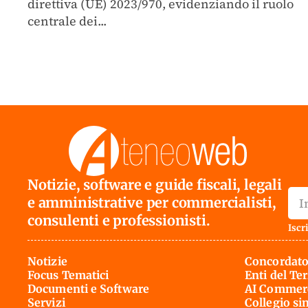
direttiva (UE) 2023/970, evidenziando il ruolo
centrale dei...
Notizie, software e guide fiscali, legali
e amministrative per commercialisti,
consulenti e professionisti.
Iscri
Notizie
Concordato
Focus Tematici
Enti del Te
Documenti e Software
AI Commerc
Servizi
Collegio si