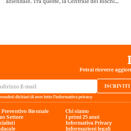
aziendale. Tra queste, la Centrale dei Rischi...
Potrai ricevere aggiorn
ISCRIVITI
vendoti dichiari di aver letto l'
informativa privacy
 Preventivo Biennale
Chi siamo
rzo Settore
I primi 25 anni
ialisti
Informativa Privacy
ndacale
Informazioni legali