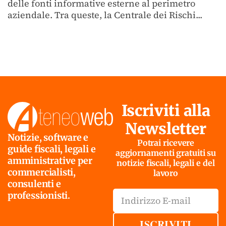
delle fonti informative esterne al perimetro
aziendale. Tra queste, la Centrale dei Rischi...
Iscriviti alla
Newsletter
Notizie, software e
Potrai ricevere
guide fiscali, legali e
aggiornamenti gratuiti su
amministrative per
notizie fiscali, legali e del
commercialisti,
lavoro
consulenti e
professionisti.
ISCRIVITI