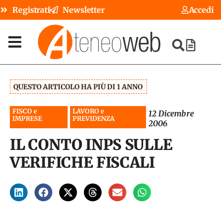
Registrati
Newsletter
Accedi
QUESTO ARTICOLO HA PIÙ DI 1 ANNO
FISCO e
LAVORO e
12 Dicembre
IMPRESE
PREVIDENZA
2006
IL CONTO INPS SULLE
VERIFICHE FISCALI