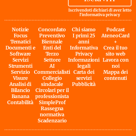
Iscrivendoti dichiari di aver letto
l'
informativa privacy
Notizie
Concordato
Chi siamo
Podcast
Focus
Preventivo
I primi 25
AteneoCard
Tematici
Biennale
anni
+
Documenti e
Enti del
Informativa
Crea il tuo
Software
Terzo
Privacy
sito web
Servizi
Settore
Informazioni
Lavora con
Strumenti
AI
legali
noi
Servizio
Commercialisti
Carta dei
Mappa dei
Visure
Collegio
servizi
contenuti
Analisi di
sindacale
Pubblicità
Bilancio
Circolari per il
Banana
professionista
Contabilità
SimpleProf
Rassegna
normativa
Scadenzario