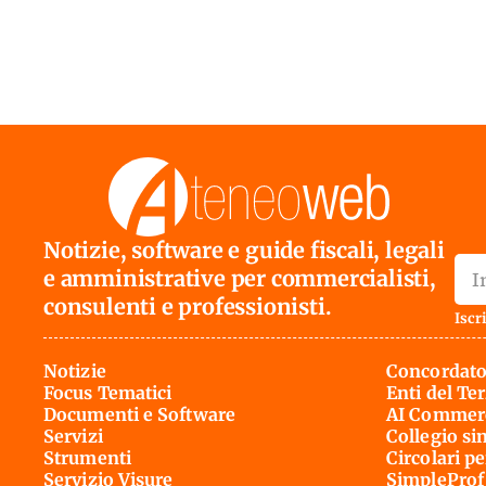
Notizie, software e guide fiscali, legali
e amministrative per commercialisti,
consulenti e professionisti.
Iscri
Notizie
Concordato
Focus Tematici
Enti del Te
Documenti e Software
AI Commerc
Servizi
Collegio si
Strumenti
Circolari pe
Servizio Visure
SimpleProf