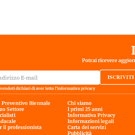
Potrai ricevere aggiorn
ISCRIVITI
vendoti dichiari di aver letto l'
informativa privacy
 Preventivo Biennale
Chi siamo
rzo Settore
I primi 25 anni
ialisti
Informativa Privacy
ndacale
Informazioni legali
r il professionista
Carta dei servizi
Pubblicità