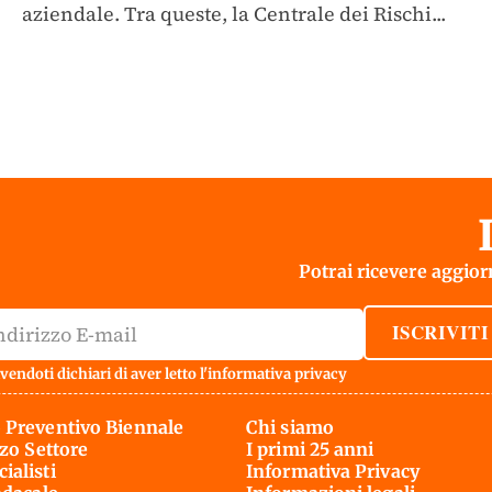
aziendale. Tra queste, la Centrale dei Rischi...
Potrai ricevere aggiorn
ISCRIVITI
vendoti dichiari di aver letto l'
informativa privacy
 Preventivo Biennale
Chi siamo
rzo Settore
I primi 25 anni
ialisti
Informativa Privacy