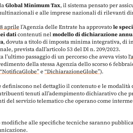
lla
Global Minimum Tax
, il sistema pensato per assic
ltinazionali e alle imprese nazionali di rilevanti d
8 aprile
l’Agenzia delle Entrate ha approvato
le spec
ei dati
contenuti nel
modello di dichiarazione annua
va
, dovuta a titolo di imposta minima integrativa, di
le, prevista dall’articolo 53 del Dl n. 209/2023.
 l’ultimo passaggio di un percorso che aveva visto l
‘
dimento della stessa Agenzia dello scorso 6 febbraio
“NotificaGlobe”
e
“DichiarazioneGlobe”
).
 definiscono nel dettaglio il contenuto e le modalità 
contribuenti tenuti all’adempimento dichiarativo che
tenti del servizio telematico che operano come intermed
modifiche alle specifiche tecniche saranno pubblicati
unicazione.