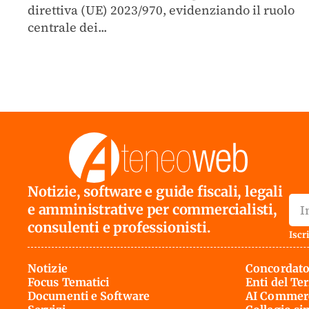
direttiva (UE) 2023/970, evidenziando il ruolo
centrale dei...
Notizie, software e guide fiscali, legali
e amministrative per commercialisti,
consulenti e professionisti.
Iscri
Notizie
Concordato
Focus Tematici
Enti del Te
Documenti e Software
AI Commerc