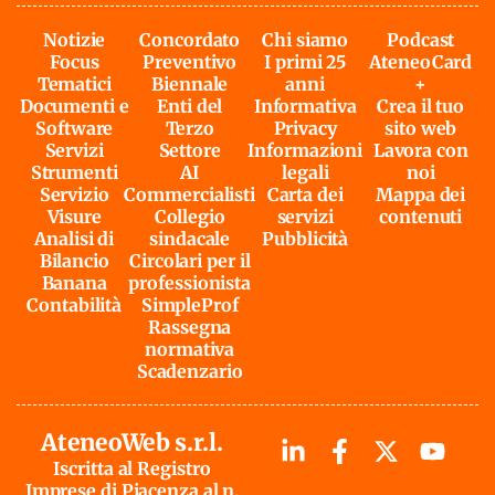
Notizie
Concordato
Chi siamo
Podcast
Focus
Preventivo
I primi 25
AteneoCard
Tematici
Biennale
anni
+
Documenti e
Enti del
Informativa
Crea il tuo
Software
Terzo
Privacy
sito web
Servizi
Settore
Informazioni
Lavora con
Strumenti
AI
legali
noi
Servizio
Commercialisti
Carta dei
Mappa dei
Visure
Collegio
servizi
contenuti
Analisi di
sindacale
Pubblicità
Bilancio
Circolari per il
Banana
professionista
Contabilità
SimpleProf
Rassegna
normativa
Scadenzario
AteneoWeb s.r.l.
Iscritta al Registro
Imprese di Piacenza al n.