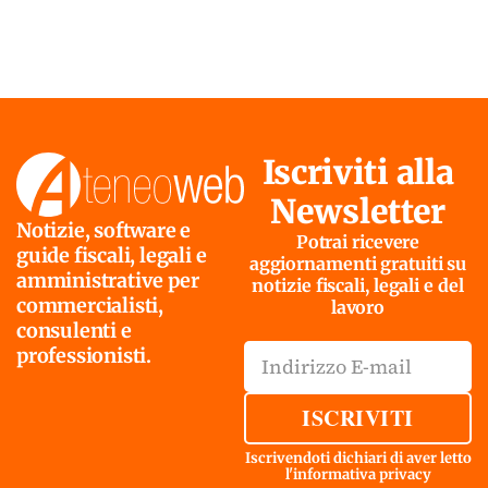
Iscriviti alla
Newsletter
Notizie, software e
Potrai ricevere
guide fiscali, legali e
aggiornamenti gratuiti su
amministrative per
notizie fiscali, legali e del
commercialisti,
lavoro
consulenti e
professionisti.
ISCRIVITI
Iscrivendoti dichiari di aver letto
l'
informativa privacy