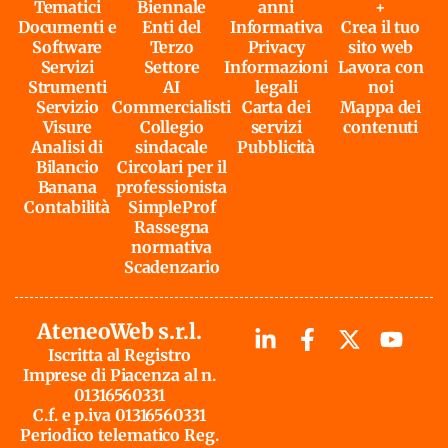
Tematici
Biennale
anni
+
Documenti e
Enti del
Informativa
Crea il tuo
Software
Terzo
Privacy
sito web
Servizi
Settore
Informazioni
Lavora con
Strumenti
AI
legali
noi
Servizio
Commercialisti
Carta dei
Mappa dei
Visure
Collegio
servizi
contenuti
Analisi di
sindacale
Pubblicità
Bilancio
Circolari per il
Banana
professionista
Contabilità
SimpleProf
Rassegna
normativa
Scadenzario
AteneoWeb s.r.l.
Iscritta al Registro
Imprese di Piacenza al n.
01316560331
C.f. e p.iva 01316560331
Periodico telematico Reg.