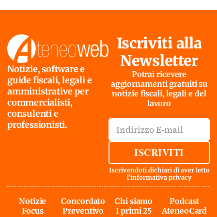
Iscriviti alla
Newsletter
Notizie, software e
Potrai ricevere
guide fiscali, legali e
aggiornamenti gratuiti su
amministrative per
notizie fiscali, legali e del
commercialisti,
lavoro
consulenti e
professionisti.
ISCRIVITI
Iscrivendoti dichiari di aver letto
l'
informativa privacy
Notizie
Concordato
Chi siamo
Podcast
Focus
Preventivo
I primi 25
AteneoCard