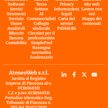
Software
Terzo
Privacy
sito web
Servizi
Settore
Informazioni
Lavora con
Strumenti
AI
legali
noi
Servizio
Commercialisti
Carta dei
Mappa dei
Visure
Collegio
servizi
contenuti
Analisi di
sindacale
Pubblicità
Bilancio
Circolari per il
Banana
professionista
Contabilità
SimpleProf
Rassegna
normativa
Scadenzario
AteneoWeb s.r.l.
Iscritta al Registro
Imprese di Piacenza al n.
01316560331
C.f. e p.iva 01316560331
Periodico telematico Reg.
Tribunale di Piacenza n.
587 del 20/02/2003