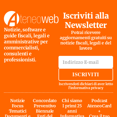
Iscriviti alla
Newsletter
Notizie, software e
Potrai ricevere
guide fiscali, legali e
aggiornamenti gratuiti su
amministrative per
notizie fiscali, legali e del
commercialisti,
lavoro
consulenti e
professionisti.
ISCRIVITI
Iscrivendoti dichiari di aver letto
l'
informativa privacy
Notizie
Concordato
Chi siamo
Podcast
Focus
Preventivo
I primi 25
AteneoCard
Tematici
Biennale
anni
+
Documenti e
Enti del
Informativa
Crea il tuo