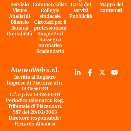
Servizio
Commercialisti
Carta dei
Mappa dei
Visure
Collegio
servizi
contenuti
Analisi di
sindacale
Pubblicità
Bilancio
Circolari per il
Banana
professionista
Contabilità
SimpleProf
Rassegna
normativa
Scadenzario
AteneoWeb s.r.l.
Iscritta al Registro
Imprese di Piacenza al n.
01316560331
C.f. e p.iva 01316560331
Periodico telematico Reg.
Tribunale di Piacenza n.
587 del 20/02/2003
Direttore responsabile:
Riccardo Albanesi