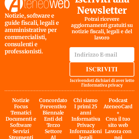
Newsletter
Notizie, software e
Potrai ricevere
guide fiscali, legali e
aggiornamenti gratuiti su
amministrative per
notizie fiscali, legali e del
commercialisti,
lavoro
consulenti e
professionisti.
ISCRIVITI
Iscrivendoti dichiari di aver letto
l'
informativa privacy
Notizie
Concordato
Chi siamo
Podcast
Focus
Preventivo
I primi 25
AteneoCard
Tematici
Biennale
anni
+
Documenti e
Enti del
Informativa
Crea il tuo
Software
Terzo
Privacy
sito web
Servizi
Settore
Informazioni
Lavora con
Strumenti
AI
legali
noi