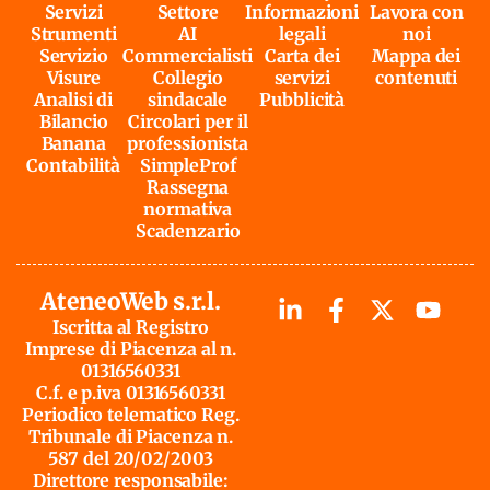
Servizi
Settore
Informazioni
Lavora con
Strumenti
AI
legali
noi
Servizio
Commercialisti
Carta dei
Mappa dei
Visure
Collegio
servizi
contenuti
Analisi di
sindacale
Pubblicità
Bilancio
Circolari per il
Banana
professionista
Contabilità
SimpleProf
Rassegna
normativa
Scadenzario
AteneoWeb s.r.l.
Iscritta al Registro
Imprese di Piacenza al n.
01316560331
C.f. e p.iva 01316560331
Periodico telematico Reg.
Tribunale di Piacenza n.
587 del 20/02/2003
Direttore responsabile: