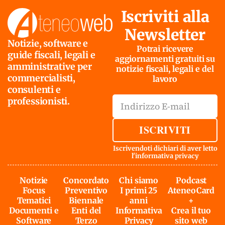
Iscriviti alla
Newsletter
Notizie, software e
Potrai ricevere
guide fiscali, legali e
aggiornamenti gratuiti su
amministrative per
notizie fiscali, legali e del
commercialisti,
lavoro
consulenti e
professionisti.
ISCRIVITI
Iscrivendoti dichiari di aver letto
l'
informativa privacy
Notizie
Concordato
Chi siamo
Podcast
Focus
Preventivo
I primi 25
AteneoCard
Tematici
Biennale
anni
+
Documenti e
Enti del
Informativa
Crea il tuo
Software
Terzo
Privacy
sito web