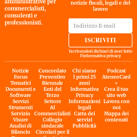
amministrative per
notizie fiscali, legali e del
commercialisti,
lavoro
consulenti e
professionisti.
ISCRIVITI
Iscrivendoti dichiari di aver letto
l'
informativa privacy
Notizie
Concordato
Chi siamo
Podcast
Focus
Preventivo
I primi 25
AteneoCard
Tematici
Biennale
anni
+
Documenti e
Enti del
Informativa
Crea il tuo
Software
Terzo
Privacy
sito web
Servizi
Settore
Informazioni
Lavora con
Strumenti
AI
legali
noi
Servizio
Commercialisti
Carta dei
Mappa dei
Visure
Collegio
servizi
contenuti
Analisi di
sindacale
Pubblicità
Bilancio
Circolari per il