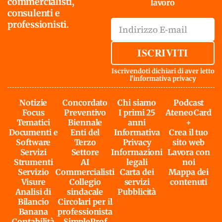
commercialisti,
lavoro
consulenti e
professionisti.
ISCRIVITI
Iscrivendoti dichiari di aver letto
l'
informativa privacy
Notizie
Concordato
Chi siamo
Podcast
Focus
Preventivo
I primi 25
AteneoCard
Tematici
Biennale
anni
+
Documenti e
Enti del
Informativa
Crea il tuo
Software
Terzo
Privacy
sito web
Servizi
Settore
Informazioni
Lavora con
Strumenti
AI
legali
noi
Servizio
Commercialisti
Carta dei
Mappa dei
Visure
Collegio
servizi
contenuti
Analisi di
sindacale
Pubblicità
Bilancio
Circolari per il
Banana
professionista
Contabilità
SimpleProf