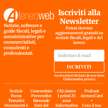
Iscriviti alla
Newsletter
Notizie, software e
Potrai ricevere
guide fiscali, legali e
aggiornamenti gratuiti su
amministrative per
notizie fiscali, legali e del
commercialisti,
lavoro
consulenti e
professionisti.
ISCRIVITI
Iscrivendoti dichiari di aver letto
l'
informativa privacy
Notizie
Concordato
Chi siamo
Podcast
Focus
Preventivo
I primi 25
AteneoCard
Tematici
Biennale
anni
+
Documenti e
Enti del
Informativa
Crea il tuo