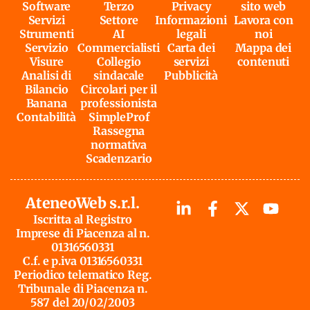
Software
Terzo
Privacy
sito web
Servizi
Settore
Informazioni
Lavora con
Strumenti
AI
legali
noi
Servizio
Commercialisti
Carta dei
Mappa dei
Visure
Collegio
servizi
contenuti
Analisi di
sindacale
Pubblicità
Bilancio
Circolari per il
Banana
professionista
Contabilità
SimpleProf
Rassegna
normativa
Scadenzario
AteneoWeb s.r.l.
Iscritta al Registro
Imprese di Piacenza al n.
01316560331
C.f. e p.iva 01316560331
Periodico telematico Reg.
Tribunale di Piacenza n.
587 del 20/02/2003