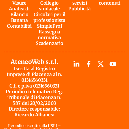
Visure
Collegio
servizi
contenuti
Analisi di
sindacale
Pubblicità
Bilancio
Circolari per il
Banana
professionista
Contabilità
SimpleProf
Rassegna
normativa
Scadenzario
AteneoWeb s.r.l.
Iscritta al Registro
Imprese di Piacenza al n.
01316560331
C.f. e p.iva 01316560331
Periodico telematico Reg.
Tribunale di Piacenza n.
587 del 20/02/2003
Direttore responsabile:
Riccardo Albanesi
Periodico iscritto alla USPI –