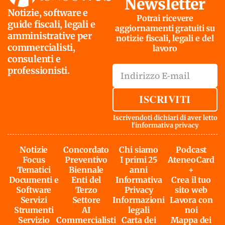
Newsletter
Notizie, software e
Potrai ricevere
guide fiscali, legali e
aggiornamenti gratuiti su
amministrative per
notizie fiscali, legali e del
commercialisti,
lavoro
consulenti e
professionisti.
ISCRIVITI
Iscrivendoti dichiari di aver letto
l'
informativa privacy
Notizie
Concordato
Chi siamo
Podcast
Focus
Preventivo
I primi 25
AteneoCard
Tematici
Biennale
anni
+
Documenti e
Enti del
Informativa
Crea il tuo
Software
Terzo
Privacy
sito web
Servizi
Settore
Informazioni
Lavora con
Strumenti
AI
legali
noi
Servizio
Commercialisti
Carta dei
Mappa dei