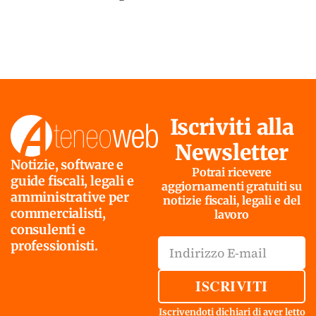
Iscriviti alla
Newsletter
Notizie, software e
Potrai ricevere
guide fiscali, legali e
aggiornamenti gratuiti su
amministrative per
notizie fiscali, legali e del
commercialisti,
lavoro
consulenti e
professionisti.
ISCRIVITI
Iscrivendoti dichiari di aver letto