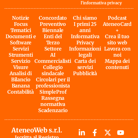
l'
informativa privacy
Notizie
Concordato
Chi siamo
Podcast
Focus
Preventivo
I primi 25
AteneoCard
Tematici
Biennale
anni
+
Documenti e
Enti del
Informativa
Crea il tuo
Software
Terzo
Privacy
sito web
Servizi
Settore
Informazioni
Lavora con
Strumenti
AI
legali
noi
Servizio
Commercialisti
Carta dei
Mappa dei
Visure
Collegio
servizi
contenuti
Analisi di
sindacale
Pubblicità
Bilancio
Circolari per il
Banana
professionista
Contabilità
SimpleProf
Rassegna
normativa
Scadenzario
AteneoWeb s.r.l.
Iscritta al Registro