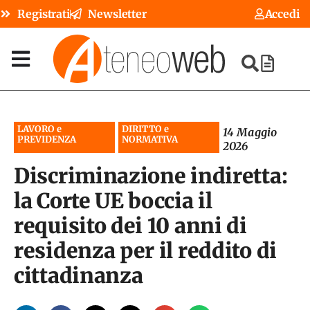
Registrati
Newsletter
Accedi
LAVORO e
DIRITTO e
14 Maggio
PREVIDENZA
NORMATIVA
2026
Discriminazione indiretta:
la Corte UE boccia il
requisito dei 10 anni di
residenza per il reddito di
cittadinanza