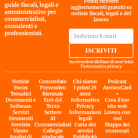
Potrai ricevere
guide fiscali, legali e
aggiornamenti gratuiti su
amministrative per
notizie fiscali, legali e del
commercialisti,
lavoro
consulenti e
professionisti.
ISCRIVITI
Iscrivendoti dichiari di aver letto
l'
informativa privacy
Notizie
Concordato
Chi siamo
Podcast
Focus
Preventivo
I primi 25
AteneoCard
Tematici
Biennale
anni
+
Documenti e
Enti del
Informativa
Crea il tuo
Software
Terzo
Privacy
sito web
Servizi
Settore
Informazioni
Lavora con
Strumenti
AI
legali
noi
Servizio
Commercialisti
Carta dei
Mappa dei
Visure
Collegio
servizi
contenuti
Analisi di
sindacale
Pubblicità