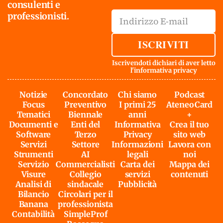
consulenti e
professionisti.
ISCRIVITI
Iscrivendoti dichiari di aver letto
l'
informativa privacy
Notizie
Concordato
Chi siamo
Podcast
Focus
Preventivo
I primi 25
AteneoCard
Tematici
Biennale
anni
+
Documenti e
Enti del
Informativa
Crea il tuo
Software
Terzo
Privacy
sito web
Servizi
Settore
Informazioni
Lavora con
Strumenti
AI
legali
noi
Servizio
Commercialisti
Carta dei
Mappa dei
Visure
Collegio
servizi
contenuti
Analisi di
sindacale
Pubblicità
Bilancio
Circolari per il
Banana
professionista
Contabilità
SimpleProf