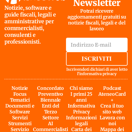
Newsletter
Notizie, software e
Potrai ricevere
guide fiscali, legali e
aggiornamenti gratuiti su
amministrative per
notizie fiscali, legali e del
commercialisti,
lavoro
consulenti e
professionisti.
ISCRIVITI
Iscrivendoti dichiari di aver letto
l'
informativa privacy
Notizie
Concordato
Chi siamo
Podcast
Focus
Preventivo
I primi 25
AteneoCard
Tematici
Biennale
anni
+
Documenti e
Enti del
Informativa
Crea il tuo
Software
Terzo
Privacy
sito web
Servizi
Settore
Informazioni
Lavora con
Strumenti
AI
legali
noi
Servizio
Commercialisti
Carta dei
Mappa dei