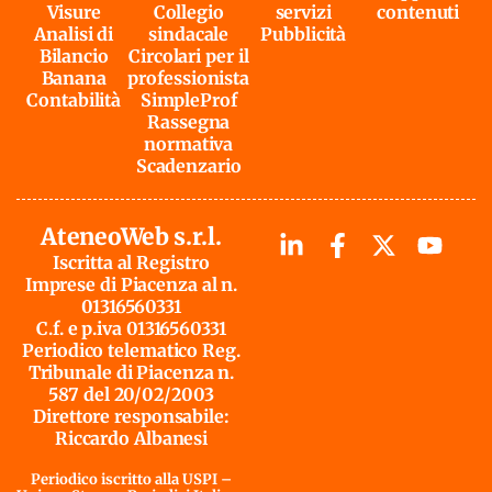
Visure
Collegio
servizi
contenuti
Analisi di
sindacale
Pubblicità
Bilancio
Circolari per il
Banana
professionista
Contabilità
SimpleProf
Rassegna
normativa
Scadenzario
AteneoWeb s.r.l.
Iscritta al Registro
Imprese di Piacenza al n.
01316560331
C.f. e p.iva 01316560331
Periodico telematico Reg.
Tribunale di Piacenza n.
587 del 20/02/2003
Direttore responsabile:
Riccardo Albanesi
Periodico iscritto alla USPI –