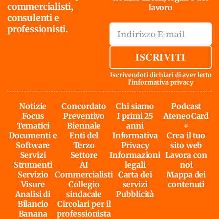
commercialisti,
lavoro
consulenti e
professionisti.
ISCRIVITI
Iscrivendoti dichiari di aver letto
l'
informativa privacy
Notizie
Concordato
Chi siamo
Podcast
Focus
Preventivo
I primi 25
AteneoCard
Tematici
Biennale
anni
+
Documenti e
Enti del
Informativa
Crea il tuo
Software
Terzo
Privacy
sito web
Servizi
Settore
Informazioni
Lavora con
Strumenti
AI
legali
noi
Servizio
Commercialisti
Carta dei
Mappa dei
Visure
Collegio
servizi
contenuti
Analisi di
sindacale
Pubblicità
Bilancio
Circolari per il
Banana
professionista