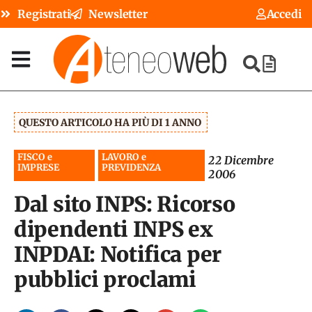
Registrati
Newsletter
Accedi
QUESTO ARTICOLO HA PIÙ DI 1 ANNO
FISCO e
LAVORO e
22 Dicembre
IMPRESE
PREVIDENZA
2006
Dal sito INPS: Ricorso
dipendenti INPS ex
INPDAI: Notifica per
pubblici proclami