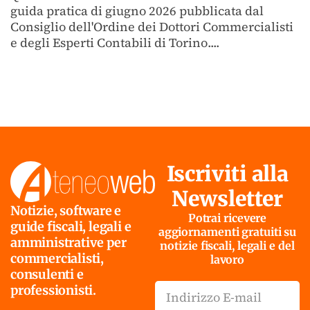
guida pratica di giugno 2026 pubblicata dal
Consiglio dell'Ordine dei Dottori Commercialisti
e degli Esperti Contabili di Torino....
Iscriviti alla
Newsletter
Notizie, software e
Potrai ricevere
guide fiscali, legali e
aggiornamenti gratuiti su
amministrative per
notizie fiscali, legali e del
commercialisti,
lavoro
consulenti e
professionisti.