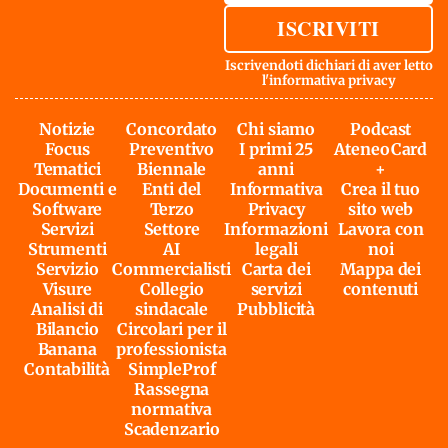
ISCRIVITI
Iscrivendoti dichiari di aver letto
l'
informativa privacy
Notizie
Concordato
Chi siamo
Podcast
Focus
Preventivo
I primi 25
AteneoCard
Tematici
Biennale
anni
+
Documenti e
Enti del
Informativa
Crea il tuo
Software
Terzo
Privacy
sito web
Servizi
Settore
Informazioni
Lavora con
Strumenti
AI
legali
noi
Servizio
Commercialisti
Carta dei
Mappa dei
Visure
Collegio
servizi
contenuti
Analisi di
sindacale
Pubblicità
Bilancio
Circolari per il
Banana
professionista
Contabilità
SimpleProf
Rassegna
normativa
Scadenzario