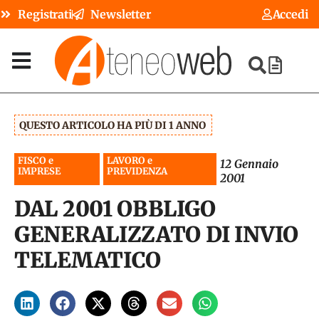
Registrati
Newsletter
Accedi
QUESTO ARTICOLO HA PIÙ DI 1 ANNO
FISCO e
LAVORO e
12 Gennaio
IMPRESE
PREVIDENZA
2001
DAL 2001 OBBLIGO
GENERALIZZATO DI INVIO
TELEMATICO