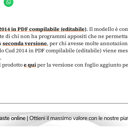
14 in PDF compilabile (editabile)
. Il modello è co
e di chi non ha programmi appositi che ne permett
na
seconda versione
, per chi avesse molte annotazion
llo Cud 2014 in PDF compilabile (editabile) viene mes
.
l prodotto
e qui
per la versione con foglio aggiunto p