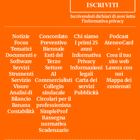
ISCRIVITI
Iscrivendoti dichiari di aver letto
l'
informativa privacy
Notizie
Concordato
Chi siamo
Podcast
Focus
Preventivo
I primi 25
AteneoCard
Tematici
Biennale
anni
+
Documenti e
Enti del
Informativa
Crea il tuo
Software
Terzo
Privacy
sito web
Servizi
Settore
Informazioni
Lavora con
Strumenti
AI
legali
noi
Servizio
Commercialisti
Carta dei
Mappa dei
Visure
Collegio
servizi
contenuti
Analisi di
sindacale
Pubblicità
Bilancio
Circolari per il
Banana
professionista
Contabilità
SimpleProf
Rassegna
normativa
Scadenzario