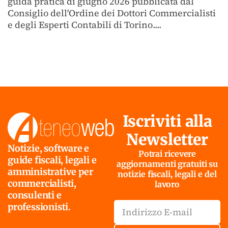
guida pratica di giugno 2026 pubblicata dal
Consiglio dell'Ordine dei Dottori Commercialisti
e degli Esperti Contabili di Torino....
Iscriviti alla
Newsletter
Notizie, software e
Potrai ricevere
guide fiscali, legali e
aggiornamenti gratuiti su
amministrative per
notizie fiscali, legali e del
commercialisti,
lavoro
consulenti e
professionisti.