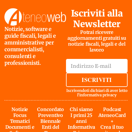
Iscriviti alla
Newsletter
Notizie, software e
Potrai ricevere
guide fiscali, legali e
aggiornamenti gratuiti su
amministrative per
notizie fiscali, legali e del
commercialisti,
lavoro
consulenti e
professionisti.
ISCRIVITI
Iscrivendoti dichiari di aver letto
l'
informativa privacy
Notizie
Concordato
Chi siamo
Podcast
Focus
Preventivo
I primi 25
AteneoCard
Tematici
Biennale
anni
+
Documenti e
Enti del
Informativa
Crea il tuo