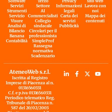
Software
Terzo
Privacy
sito web
Servizi
Settore
Informazioni
Lavora con
Strumenti
AI
legali
noi
Servizio
Commercialisti
Carta dei
Mappa dei
Visure
Collegio
servizi
contenuti
Analisi di
sindacale
Pubblicità
Bilancio
Circolari per il
Banana
professionista
Contabilità
SimpleProf
Rassegna
normativa
Scadenzario
AteneoWeb s.r.l.
Iscritta al Registro
Imprese di Piacenza al n.
01316560331
C.f. e p.iva 01316560331
Periodico telematico Reg.
Tribunale di Piacenza n.
587 del 20/02/2003