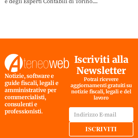
e degli Esperti Contabili di Torino....
Iscriviti alla
Newsletter
Notizie, software e
Potrai ricevere
guide fiscali, legali e
aggiornamenti gratuiti su
amministrative per
notizie fiscali, legali e del
commercialisti,
lavoro
consulenti e
professionisti.
ISCRIVITI