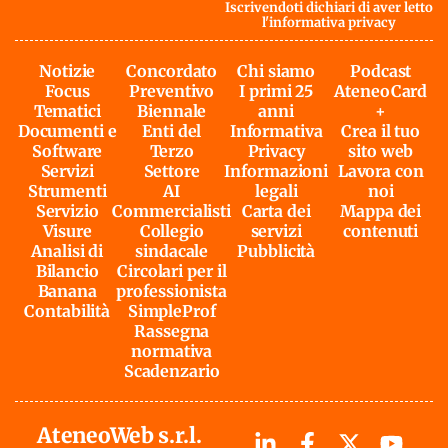
Iscrivendoti dichiari di aver letto
l'
informativa privacy
Notizie
Concordato
Chi siamo
Podcast
Focus
Preventivo
I primi 25
AteneoCard
Tematici
Biennale
anni
+
Documenti e
Enti del
Informativa
Crea il tuo
Software
Terzo
Privacy
sito web
Servizi
Settore
Informazioni
Lavora con
Strumenti
AI
legali
noi
Servizio
Commercialisti
Carta dei
Mappa dei
Visure
Collegio
servizi
contenuti
Analisi di
sindacale
Pubblicità
Bilancio
Circolari per il
Banana
professionista
Contabilità
SimpleProf
Rassegna
normativa
Scadenzario
AteneoWeb s.r.l.