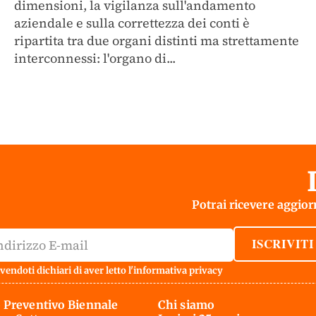
dimensioni, la vigilanza sull'andamento
aziendale e sulla correttezza dei conti è
ripartita tra due organi distinti ma strettamente
interconnessi: l'organo di...
Potrai ricevere aggiorn
ISCRIVITI
vendoti dichiari di aver letto l'
informativa privacy
 Preventivo Biennale
Chi siamo