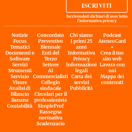
ISCRIVITI
Iscrivendoti dichiari di aver letto
l'
informativa privacy
Notizie
Concordato
Chi siamo
Podcast
Focus
Preventivo
I primi 25
AteneoCard
Tematici
Biennale
anni
+
Documenti e
Enti del
Informativa
Crea il tuo
Software
Terzo
Privacy
sito web
Servizi
Settore
Informazioni
Lavora con
Strumenti
AI
legali
noi
Servizio
Commercialisti
Carta dei
Mappa dei
Visure
Collegio
servizi
contenuti
Analisi di
sindacale
Pubblicità
Bilancio
Circolari per il
Banana
professionista
Contabilità
SimpleProf
Rassegna
normativa
Scadenzario