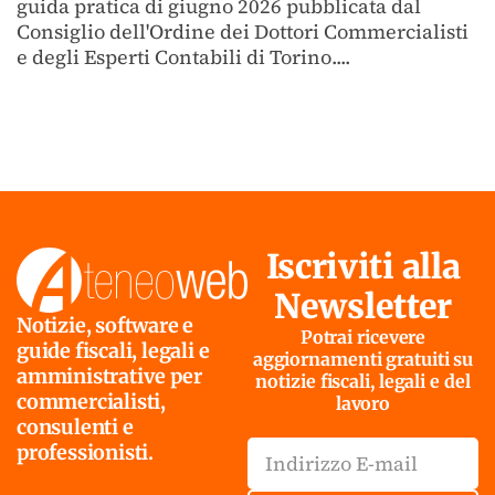
guida pratica di giugno 2026 pubblicata dal
Consiglio dell'Ordine dei Dottori Commercialisti
e degli Esperti Contabili di Torino....
Iscriviti alla
Newsletter
Notizie, software e
Potrai ricevere
guide fiscali, legali e
aggiornamenti gratuiti su
amministrative per
notizie fiscali, legali e del
commercialisti,
lavoro
consulenti e
professionisti.