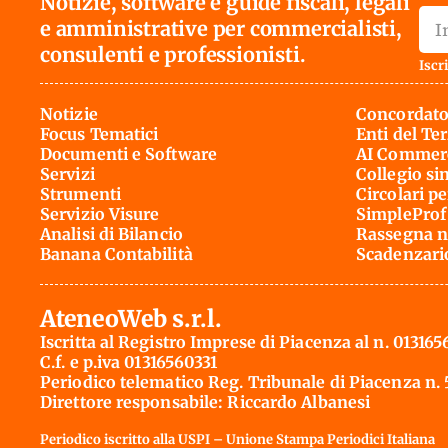
Notizie, software e guide fiscali, legali
e amministrative per commercialisti,
consulenti e professionisti.
Iscri
Notizie
Concordato
Focus Tematici
Enti del Te
Documenti e Software
AI Commerc
Servizi
Collegio si
Strumenti
Circolari pe
Servizio Visure
SimpleProf
Analisi di Bilancio
Rassegna n
Banana Contabilità
Scadenzari
AteneoWeb s.r.l.
Iscritta al Registro Imprese di Piacenza al n. 013165
C.f. e p.iva 01316560331
Periodico telematico Reg. Tribunale di Piacenza n.
Direttore responsabile: Riccardo Albanesi
Periodico iscritto alla USPI – Unione Stampa Periodici Italiana