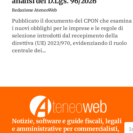
analisi del D.Lgs. 96/2026
Redazione AteneoWeb
Pubblicato il documento del CPON che esamina
i nuovi obblighi per le imprese e le regole di
selezione introdotti dal recepimento della
direttiva (UE) 2023/970, evidenziando il ruolo
centrale dei...
Notizie, software e guide fiscali, legali
e amministrative per commercialisti,