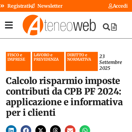
Registrati
Newsletter
Accedi
FISCO e
LAVORO e
DIRITTO e
23
IMPRESE
PREVIDENZA
NORMATIVA
Settembre
2025
Calcolo risparmio imposte
contributi da CPB PF 2024:
applicazione e informativa
per i clienti