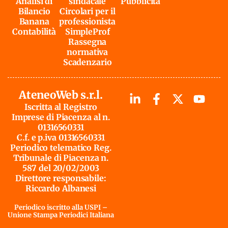
Analisi di
sindacale
Pubblicità
Bilancio
Circolari per il
Banana
professionista
Contabilità
SimpleProf
Rassegna
normativa
Scadenzario
AteneoWeb s.r.l.
Iscritta al Registro
Imprese di Piacenza al n.
01316560331
C.f. e p.iva 01316560331
Periodico telematico Reg.
Tribunale di Piacenza n.
587 del 20/02/2003
Direttore responsabile:
Riccardo Albanesi
Periodico iscritto alla USPI –
Unione Stampa Periodici Italiana