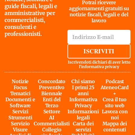
Potrai ricevere
guide fiscali, legali e
aggiornamenti gratuiti su
amministrative per
notizie fiscali, legali e del
commercialisti,
lavoro
consulenti e
professionisti.
ISCRIVITI
Iscrivendoti dichiari di aver letto
l'
informativa privacy
Notizie
Concordato
Chi siamo
Podcast
Focus
Preventivo
I primi 25
AteneoCard
Tematici
Biennale
anni
+
Documenti e
Enti del
Informativa
Crea il tuo
Software
Terzo
Privacy
sito web
Servizi
Settore
Informazioni
Lavora con
Strumenti
AI
legali
noi
Servizio
Commercialisti
Carta dei
Mappa dei
Visure
Collegio
servizi
contenuti