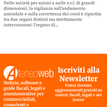
Nelle società per azioni e nelle s.r.l. di grandi
dimensioni, la vigilanza sull'andamento
aziendale e sulla correttezza dei conti è ripartita
tra due organi distinti ma strettamente
interconnessi: l'organo di...
Iscriviti alla
Newsletter
Notizie, software e
Potrai ricevere
guide fiscali, legali e
aggiornamenti gratuiti su
amministrative per
notizie fiscali, legali e del
commercialisti,
lavoro
consulenti e