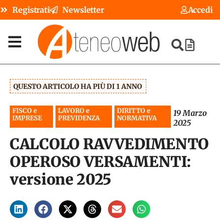
Registrati
Newsletter
Accedi
QUESTO ARTICOLO HA PIÙ DI 1 ANNO
FISCO e
LAVORO e
DIRITTO e
19 Marzo
IMPRESE
PREVIDENZA
NORMATIVA
2025
CALCOLO RAVVEDIMENTO
OPEROSO VERSAMENTI:
versione 2025