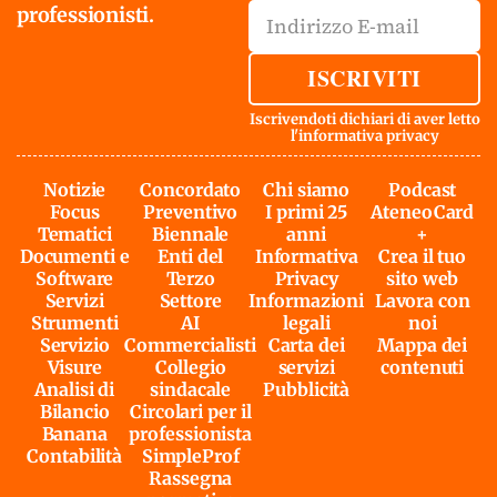
professionisti.
ISCRIVITI
Iscrivendoti dichiari di aver letto
l'
informativa privacy
Notizie
Concordato
Chi siamo
Podcast
Focus
Preventivo
I primi 25
AteneoCard
Tematici
Biennale
anni
+
Documenti e
Enti del
Informativa
Crea il tuo
Software
Terzo
Privacy
sito web
Servizi
Settore
Informazioni
Lavora con
Strumenti
AI
legali
noi
Servizio
Commercialisti
Carta dei
Mappa dei
Visure
Collegio
servizi
contenuti
Analisi di
sindacale
Pubblicità
Bilancio
Circolari per il
Banana
professionista
Contabilità
SimpleProf
Rassegna