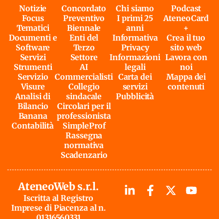
Notizie
Concordato
Chi siamo
Podcast
Focus
Preventivo
I primi 25
AteneoCard
Tematici
Biennale
anni
+
Documenti e
Enti del
Informativa
Crea il tuo
Software
Terzo
Privacy
sito web
Servizi
Settore
Informazioni
Lavora con
Strumenti
AI
legali
noi
Servizio
Commercialisti
Carta dei
Mappa dei
Visure
Collegio
servizi
contenuti
Analisi di
sindacale
Pubblicità
Bilancio
Circolari per il
Banana
professionista
Contabilità
SimpleProf
Rassegna
normativa
Scadenzario
AteneoWeb s.r.l.
Iscritta al Registro
Imprese di Piacenza al n.
01316560331