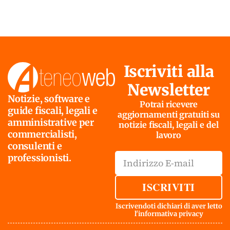
Iscriviti alla
Newsletter
Notizie, software e
Potrai ricevere
guide fiscali, legali e
aggiornamenti gratuiti su
amministrative per
notizie fiscali, legali e del
commercialisti,
lavoro
consulenti e
professionisti.
ISCRIVITI
Iscrivendoti dichiari di aver letto
l'
informativa privacy