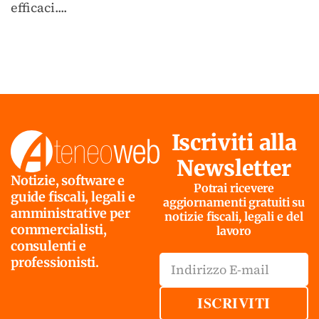
efficaci....
Iscriviti alla
Newsletter
Notizie, software e
Potrai ricevere
guide fiscali, legali e
aggiornamenti gratuiti su
amministrative per
notizie fiscali, legali e del
commercialisti,
lavoro
consulenti e
professionisti.
ISCRIVITI