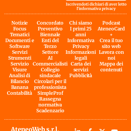
Iscrivendoti dichiari di aver letto
l'
informativa privacy
Notizie
Concordato
Chi siamo
Podcast
Focus
Preventivo
I primi 25
AteneoCard
Tematici
Biennale
anni
+
Documenti e
Enti del
Informativa
Crea il tuo
Software
Terzo
Privacy
sito web
Servizi
Settore
Informazioni
Lavora con
Strumenti
AI
legali
noi
Servizio
Commercialisti
Carta dei
Mappa dei
Visure
Collegio
servizi
contenuti
Analisi di
sindacale
Pubblicità
Bilancio
Circolari per il
Banana
professionista
Contabilità
SimpleProf
Rassegna
normativa
Scadenzario
AteneoWeb s.r.l.