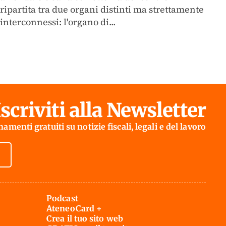
ripartita tra due organi distinti ma strettamente
interconnessi: l'organo di...
Iscriviti alla Newsletter
amenti gratuiti su notizie fiscali, legali e del lavoro
Podcast
AteneoCard +
Crea il tuo sito web