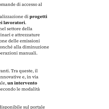
domande di accesso al
ealizzazione di
progetti
i lavoratori
.
el settore della
inari e attrezzature
zione delle emissioni
 nonché alla diminuzione
 operazioni manuali.
anti. Tra queste, il
nnovative e, in via
ale,
un intervento
 secondo le modalità
isponibile sul portale