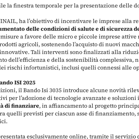
rile la finestra temporale per la presentazione delle 
’INAIL, ha l’obiettivo di incentivare le imprese alla r
mentato delle condizioni di salute e di sicurezza de
misure a favore delle micro e piccole imprese attive n
odotti agricoli, sostenendo l’acquisto di nuovi macch
 innovative. Tali interventi sono finalizzati alla ridu
to dell’efficienza e della sostenibilità complessiva,
dei rischi infortunistici, inclusi quelli connessi alle
Bando ISI 2025
izioni, il Bando Isi 3035 introduce alcune novità rilev
vi per l’adozione di tecnologie avanzate e soluzioni i
tà di finanziare
, in affiancamento al progetto princip
ra quelli previsti per ciascun asse di finanziamento,
ici.
esentata esclusivamente online, tramite il servizio d