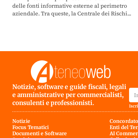
delle fonti informative esterne al perimetro
aziendale. Tra queste, la Centrale dei Rischi...
Notizie, software e guide fiscali, legali
e amministrative per commercialisti,
consulenti e professionisti.
Iscri
Notizie
Concordato
Focus Tematici
Enti del Te
Documenti e Software
AI Commerc