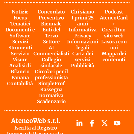
Notizie
Concordato
Chi siamo
Podcast
Focus
Preventivo
I primi 25
AteneoCard
Tematici
Biennale
anni
+
Documenti e
Enti del
Informativa
Crea il tuo
Software
Terzo
Privacy
sito web
Servizi
Settore
Informazioni
Lavora con
Strumenti
AI
legali
noi
Servizio
Commercialisti
Carta dei
Mappa dei
Visure
Collegio
servizi
contenuti
Analisi di
sindacale
Pubblicità
Bilancio
Circolari per il
Banana
professionista
Contabilità
SimpleProf
Rassegna
normativa
Scadenzario
AteneoWeb s.r.l.
Iscritta al Registro
Imprese di Piacenza al n.