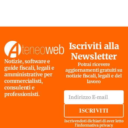
Iscriviti alla
Newsletter
Notizie, software e
Potrai ricevere
guide fiscali, legali e
aggiornamenti gratuiti su
amministrative per
notizie fiscali, legali e del
commercialisti,
lavoro
consulenti e
professionisti.
ISCRIVITI
Iscrivendoti dichiari di aver letto
l'
informativa privacy