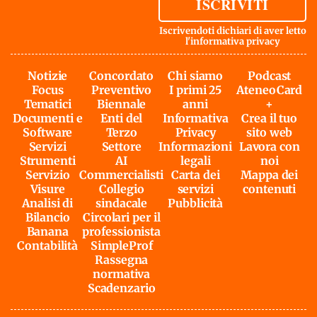
ISCRIVITI
Iscrivendoti dichiari di aver letto
l'
informativa privacy
Notizie
Concordato
Chi siamo
Podcast
Focus
Preventivo
I primi 25
AteneoCard
Tematici
Biennale
anni
+
Documenti e
Enti del
Informativa
Crea il tuo
Software
Terzo
Privacy
sito web
Servizi
Settore
Informazioni
Lavora con
Strumenti
AI
legali
noi
Servizio
Commercialisti
Carta dei
Mappa dei
Visure
Collegio
servizi
contenuti
Analisi di
sindacale
Pubblicità
Bilancio
Circolari per il
Banana
professionista
Contabilità
SimpleProf
Rassegna
normativa
Scadenzario