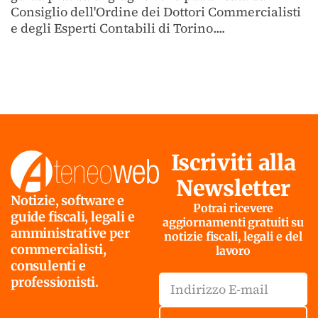
Consiglio dell'Ordine dei Dottori Commercialisti
e degli Esperti Contabili di Torino....
Iscriviti alla
Newsletter
Notizie, software e
Potrai ricevere
guide fiscali, legali e
aggiornamenti gratuiti su
amministrative per
notizie fiscali, legali e del
commercialisti,
lavoro
consulenti e
professionisti.